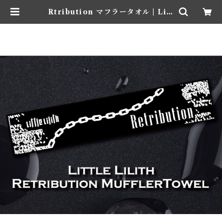
Rtribution マフラータオル | Litt
le Lilith Official WEB SHOP