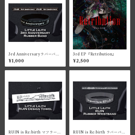
3rd Anniversaryラバーバン
3rd EP『Retribution』
ド
¥1,000
¥2,500
RUIN is Re:birth マフラータ
RUIN is Re:birth ラバーバン