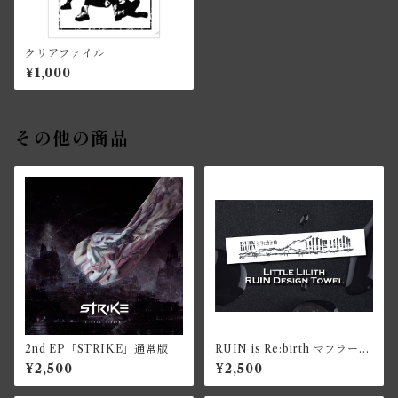
クリアファイル
¥1,000
その他の商品
2nd EP「STRIKE」通常版
RUIN is Re:birth マフラータ
オル
¥2,500
¥2,500