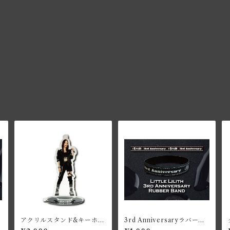
アクリルスタンド&キーホル
3rd Anniversaryラバーバ
ダー〈LILLY〉
ンド