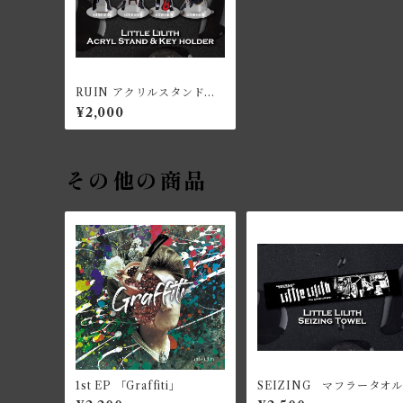
RUIN アクリルスタンド＆
キーホルダー
¥2,000
その他の商品
1st EP 「Graffiti」
SEIZING マフラータオル