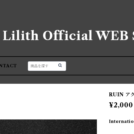
e Lilith Official WE
NTACT
RUIN 
¥2,000
Internatio