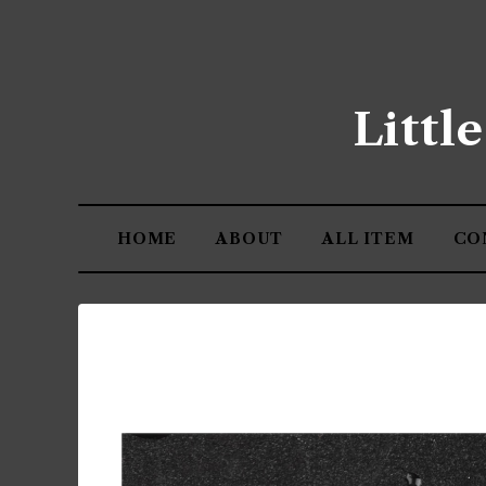
Littl
HOME
ABOUT
ALL ITEM
CO