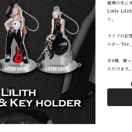
破壊の先に
Little Li
り。
ライブの記
ルダー Ver
全4種、飾っ
ただけます